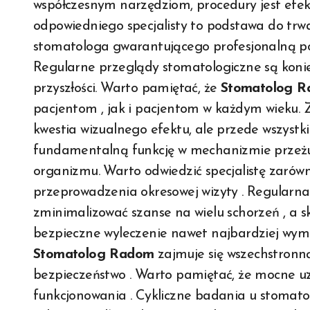
współczesnym narzędziom, procedury jest efekt
odpowiedniego specjalisty to podstawa do trwał
stomatologa gwarantującego profesjonalną po
Regularne przeglądy stomatologiczne są koni
przyszłości. Warto pamiętać, że
Stomatolog 
pacjentom , jak i pacjentom w każdym wieku. Z
kwestia wizualnego efektu, ale przede wszystk
fundamentalną funkcję w mechanizmie przeżu
organizmu. Warto odwiedzić specjalistę zarówno
przeprowadzenia okresowej wizyty . Regularn
zminimalizować szanse na wielu schorzeń , a 
bezpieczne wyleczenie nawet najbardziej wy
Stomatolog Radom
zajmuje się wszechstronną
bezpieczeństwo . Warto pamiętać, że mocne uz
funkcjonowania . Cykliczne badania u stomat