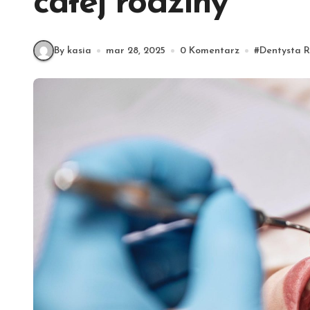
całej rodziny
By kasia
mar 28, 2025
0 Komentarz
#
Dentysta 