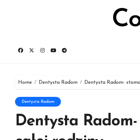
Skip
to
Co
content
Home
Dentysta Radom
Dentysta Radom- stomato
Dentysta Radom
Dentysta Radom- 