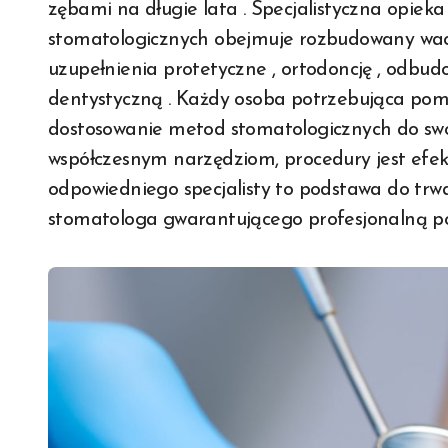
zębami na długie lata . Specjalistyczna opiek
stomatologicznych obejmuje rozbudowany wachl
uzupełnienia protetyczne , ortodoncję , odb
dentystyczną . Każdy osoba potrzebująca pomo
dostosowanie metod stomatologicznych do swo
współczesnym narzędziom, procedury jest efekt
odpowiedniego specjalisty to podstawa do trwał
stomatologa gwarantującego profesjonalną po