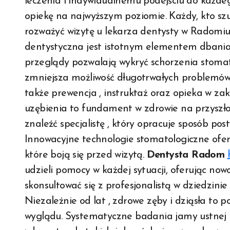
leczenia i indywidualnemu podejściu do każde
opiekę na najwyższym poziomie. Każdy, kto szu
rozważyć wizytę u lekarza dentysty w Radomiu 
dentystyczna jest istotnym elementem dbania
przeglądy pozwalają wykryć schorzenia stoma
zmniejsza możliwość długotrwałych problemów. 
także prewencja , instruktaż oraz opieka w zak
uzębienia to fundament w zdrowie na przyszło
znaleźć specjalistę , który opracuje sposób po
Innowacyjne technologie stomatologiczne oferuj
które boją się przed wizytą.
Dentysta Radom
udzieli pomocy w każdej sytuacji, oferując no
skonsultować się z profesjonalistą w dziedzinie
Niezależnie od lat , zdrowe zęby i dziąsła t
wyglądu. Systematyczne badania jamy ustnej