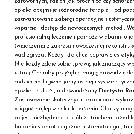
zdrowotnych, takich jak próchnica czy schor
opieka obejmuje różnorodne terapie – od pod
zaawansowane zabiegi operacyjne i estetyczne 
wsparcie i dostęp do nowoczesnych metod . War
profesjonalną leczenie i pomoże w dbaniu o j
świadczenia z zakresu nowoczesnej rekonstrukcj
wad zgryzu . Każdy, kto chce poprawić estetyk
Nie każdy zdaje sobie sprawę, jak znaczący 
ustnej. Choroby przyzębia mogą prowadzić do 
codzienna higiena jamy ustnej i systematyczn
opieka to klucz , a doświadczony
Dentysta R
Zastosowanie skutecznych terapii oraz wykor
osiągać najlepsze skutki leczenia. Chorzy mog
co jest niezbędne dla osób z strachem przed
badania stomatologiczne u stomatologa , tak