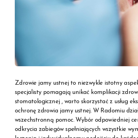
Zdrowie jamy ustnej to niezwykle istotny aspekt kondycji organizmu , a regularne wizyty u
specjalisty pomagają unikać komplikacji zdrowo
stomatologicznej , warto skorzystać z usług ek
ochronę zdrowia jamy ustnej. W Radomiu dział
wszechstronną pomoc. Wybór odpowiedniej c
odkrycia zabiegów spełniających wszystkie w