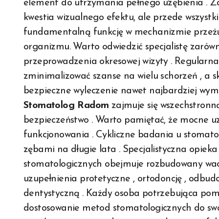
element do utrzymania pełnego uzębienia . Zac
kwestia wizualnego efektu, ale przede wszystk
fundamentalną funkcję w mechanizmie przeżu
organizmu. Warto odwiedzić specjalistę zarówno
przeprowadzenia okresowej wizyty . Regularn
zminimalizować szanse na wielu schorzeń , a 
bezpieczne wyleczenie nawet najbardziej wy
Stomatolog Radom
zajmuje się wszechstronną
bezpieczeństwo . Warto pamiętać, że mocne uz
funkcjonowania . Cykliczne badania u stomat
zębami na długie lata . Specjalistyczna opiek
stomatologicznych obejmuje rozbudowany wachl
uzupełnienia protetyczne , ortodoncję , odb
dentystyczną . Każdy osoba potrzebująca pomo
dostosowanie metod stomatologicznych do swo