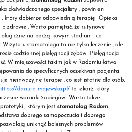
go pacjenta,
stomatolog Radom
zapewnia
ka doświadczonego specjalisty , powinien
, który dobierze odpowiednią terapię . Opieka
 o zdrowie . Warto pamiętać, że rutynowe
tologiczne na początkowym stadium , co
Wizyta u stomatologa to nie tylko leczenie , ale
resie codziennej pielęgnacji zębów . Pielęgnacja
ść. W miejscowości takim jak w Radomiu łatwo
stępowania do specyficznych oczekiwań pacjenta.
e nieinwazyjne terapie , co jest istotne dla osób,
https://danuta-majewska.pl/
to lekarz, który
woczesne warunki zabiegów . Warto także
 protetyki , którym jest
stomatolog Radom
.
o podstawa dobrego samopoczucia i dobrego
 pozwalają uniknąć bolesnych problemów