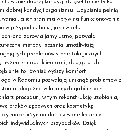
howanie dobrej kondycji dziąseł to nie tylko
im dobrej kondycji organizmu . Uzębienie pełnią
wania , a ich stan ma wpływ na funkcjonowanie
 w przypadku bólu , jak i w celu
a ochrona zdrowia jamy ustnej pozwala
skuteczne metody leczenia umożliwiają
magających problemów stomatologicznych.
 leczeniem nad klientami , dbając o ich
ębienie to również wyższy komfort
ologa w Radomiu pozwalają uniknąć problemów z
a stomatologiczna w lokalnych gabinetach
arz procedur , w tym rekonstrukcję uzębienia,
udowę braków zębowych oraz kosmetykę
cy może liczyć na dostosowane leczenie i
ich indywidualnych przypadków. Dzięki