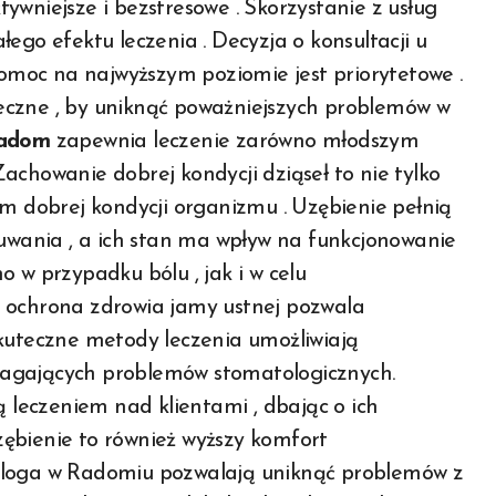
ywniejsze i bezstresowe . Skorzystanie z usług
ego efektu leczenia . Decyzja o konsultacji u
moc na najwyższym poziomie jest priorytetowe .
eczne , by uniknąć poważniejszych problemów w
Radom
zapewnia leczenie zarówno młodszym
achowanie dobrej kondycji dziąseł to nie tylko
im dobrej kondycji organizmu . Uzębienie pełnią
wania , a ich stan ma wpływ na funkcjonowanie
 w przypadku bólu , jak i w celu
a ochrona zdrowia jamy ustnej pozwala
skuteczne metody leczenia umożliwiają
magających problemów stomatologicznych.
 leczeniem nad klientami , dbając o ich
ębienie to również wyższy komfort
ologa w Radomiu pozwalają uniknąć problemów z